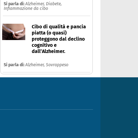
Si parla di:
Alzheimer,
Diabete,
Infiammazione da cibo
Cibo di qualità e pancia
piatta (o quasi)
proteggono dal declino
cognitivo e
dall’Alzheimer.
Si parla di:
Alzheimer,
Sovrappeso