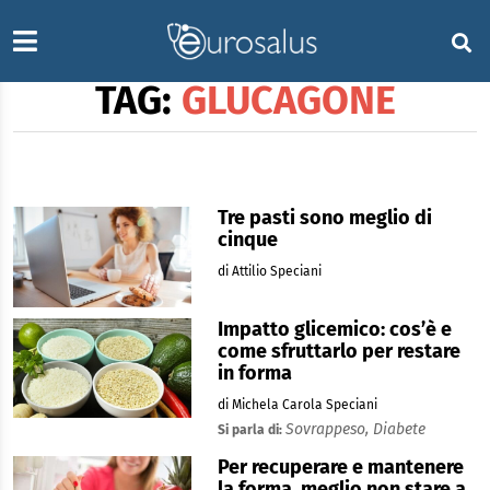
TAG:
GLUCAGONE
Tre pasti sono meglio di
cinque
di Attilio Speciani
Impatto glicemico: cos’è e
come sfruttarlo per restare
in forma
di Michela Carola Speciani
Sovrappeso,
Diabete
Si parla di:
Per recuperare e mantenere
la forma, meglio non stare a