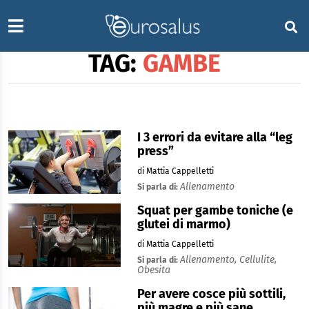
TAG:
GAMBE
I 3 errori da evitare alla “leg
press”
di Mattia Cappelletti
Allenamento
Si parla di:
Squat per gambe toniche (e
glutei di marmo)
di Mattia Cappelletti
Allenamento,
Cellulite,
Si parla di:
Obesita
Per avere cosce più sottili,
più magre e più sane