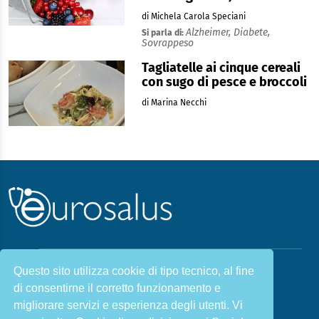
di Michela Carola Speciani
Alzheimer,
Diabete,
Si parla di:
Sovrappeso
Tagliatelle ai cinque cereali
con sugo di pesce e broccoli
di Marina Necchi
Questo sito utilizza cookie di tipo tecnico, al fine
Malattie & Sintomi A - Z
di consentirne il corretto funzionamento e
Chi siamo
Salute e Prevenzione
migliorare servizi e esperienza degli utenti. Vi
Infiammazione e Allergia
Direzione scientifica