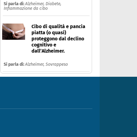
Si parla di:
Alzheimer,
Diabete,
Infiammazione da cibo
Cibo di qualità e pancia
piatta (o quasi)
proteggono dal declino
cognitivo e
dall’Alzheimer.
Si parla di:
Alzheimer,
Sovrappeso