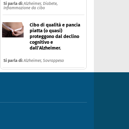
Si parla di:
Alzheimer,
Diabete,
Infiammazione da cibo
Cibo di qualità e pancia
piatta (o quasi)
proteggono dal declino
cognitivo e
dall’Alzheimer.
Si parla di:
Alzheimer,
Sovrappeso