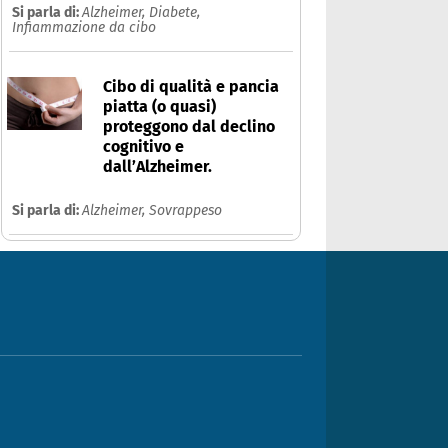
Si parla di:
Alzheimer,
Diabete,
Infiammazione da cibo
Cibo di qualità e pancia
piatta (o quasi)
proteggono dal declino
cognitivo e
dall’Alzheimer.
Si parla di:
Alzheimer,
Sovrappeso