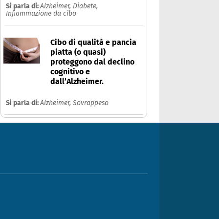
Si parla di:
Alzheimer,
Diabete,
Infiammazione da cibo
Cibo di qualità e pancia
piatta (o quasi)
proteggono dal declino
cognitivo e
dall’Alzheimer.
Si parla di:
Alzheimer,
Sovrappeso