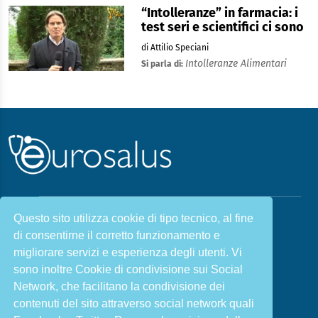
“Intolleranze” in farmacia: i
test seri e scientifici ci sono
di Attilio Speciani
Intolleranze Alimentari
Si parla di:
Questo sito utilizza cookie di tipo tecnico, al fine
Malattie & Sintomi A - Z
di consentirne il corretto funzionamento e
Chi siamo
Salute e Prevenzione
migliorare servizi e esperienza degli utenti. Vi
Infiammazione e Allergia
Direzione scientifica
sono inoltre Cookie di condivisione sui Social
Nutrizione e Stili di vita
Sport e Benessere
Network, che facilitano la condivisione dei
contenuti del sito attraverso social network quali
Cookie Policy
L’angolo del dottore