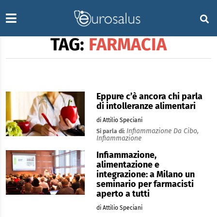
TAG:
FARMACIA
Eppure c’è ancora chi parla
di intolleranze alimentari
di Attilio Speciani
Infiammazione Da Cibo,
Si parla di:
Infiammazione
Infiammazione,
alimentazione e
integrazione: a Milano un
seminario per farmacisti
aperto a tutti
di Attilio Speciani