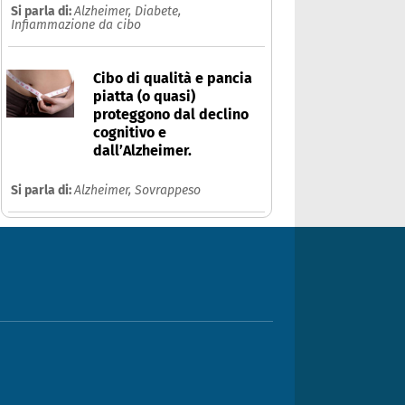
Si parla di:
Alzheimer,
Diabete,
Infiammazione da cibo
Cibo di qualità e pancia
piatta (o quasi)
proteggono dal declino
cognitivo e
dall’Alzheimer.
Si parla di:
Alzheimer,
Sovrappeso