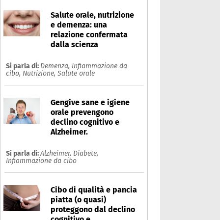
Salute orale, nutrizione
e demenza: una
relazione confermata
dalla scienza
Si parla di:
Demenza,
Infiammazione da
cibo,
Nutrizione,
Salute orale
Gengive sane e igiene
orale prevengono
declino cognitivo e
Alzheimer.
Si parla di:
Alzheimer,
Diabete,
Infiammazione da cibo
Cibo di qualità e pancia
piatta (o quasi)
proteggono dal declino
cognitivo e