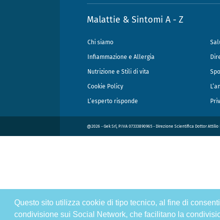
Malattie & Sintomi A - Z
Chi siamo
Sal
Infiammazione e Allergia
Dir
Nutrizione e Stili di vita
Spo
Cookie Policy
L’a
L’esperto risponde
Pri
@2026 - Gek Srl, P.IVA 07333890965 - Direzione Scientifica Dottor Attili
Questo sito utilizza cookie di tipo tecnico, al fine di consen
condivisione sui Social Network, che facilitano la condivisi