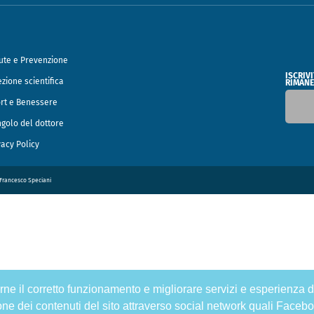
ute e Prevenzione
ISCRIV
ezione scientifica
RIMANE
rt e Benessere
ngolo del dottore
vacy Policy
o Francesco Speciani
tirne il corretto funzionamento e migliorare servizi e esperienza d
one dei contenuti del sito attraverso social network quali Facebo