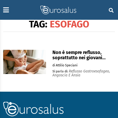
TAG:
ESOFAGO
Non è sempre reflusso,
soprattutto nei giovani…
di Attilio Speciani
Reflusso Gastroesofageo,
Si parla di:
Angoscia E Ansia