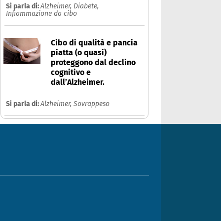
Si parla di:
Alzheimer,
Diabete,
Infiammazione da cibo
Cibo di qualità e pancia
piatta (o quasi)
proteggono dal declino
cognitivo e
dall’Alzheimer.
Si parla di:
Alzheimer,
Sovrappeso