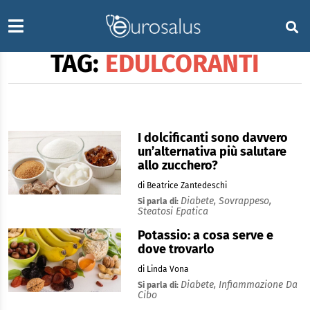
TAG:
EDULCORANTI
I dolcificanti sono davvero
un’alternativa più salutare
allo zucchero?
di Beatrice Zantedeschi
Diabete,
Sovrappeso,
Si parla di:
Steatosi Epatica
Potassio: a cosa serve e
dove trovarlo
di Linda Vona
Diabete,
Infiammazione Da
Si parla di:
Cibo