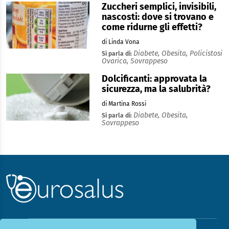
Zuccheri semplici, invisibili,
nascosti: dove si trovano e
come ridurne gli effetti?
di Linda Vona
Diabete,
Obesita,
Policistosi
Si parla di:
Ovarica,
Sovrappeso
Dolcificanti: approvata la
sicurezza, ma la salubrità?
di Martina Rossi
Diabete,
Obesita,
Si parla di:
Sovrappeso