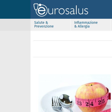
Salute &
Infiammazione
Prevenzione
& Allergia