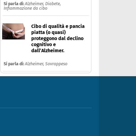
Si parla di:
Alzheimer,
Diabete,
Infiammazione da cibo
Cibo di qualità e pancia
piatta (o quasi)
proteggono dal declino
cognitivo e
dall’Alzheimer.
Si parla di:
Alzheimer,
Sovrappeso