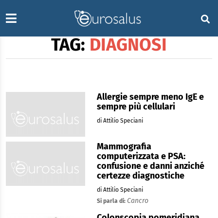
TAG:
DIAGNOSI
Allergie sempre meno IgE e
sempre più cellulari
di Attilio Speciani
Mammografia
computerizzata e PSA:
confusione e danni anziché
certezze diagnostiche
di Attilio Speciani
Cancro
Si parla di:
Colonscopia pomeridiana