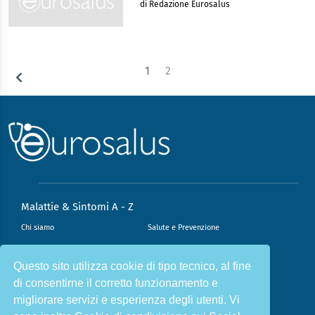
di Redazione Eurosalus
1
2
Malattie & Sintomi A - Z
Chi siamo
Salute e Prevenzione
Infiammazione e Allergia
Direzione scientifica
Questo sito utilizza cookie di tipo tecnico, al fine
Nutrizione e Stili di vita
Sport e Benessere
di consentirne il corretto funzionamento e
Cookie Policy
L’angolo del dottore
migliorare servizi e esperienza degli utenti. Vi
L’esperto risponde
Privacy Policy