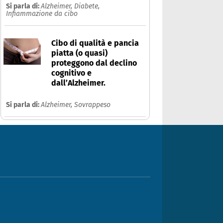
Si parla di:
Alzheimer,
Diabete,
Infiammazione da cibo
Cibo di qualità e pancia
piatta (o quasi)
proteggono dal declino
cognitivo e
dall’Alzheimer.
Si parla di:
Alzheimer,
Sovrappeso