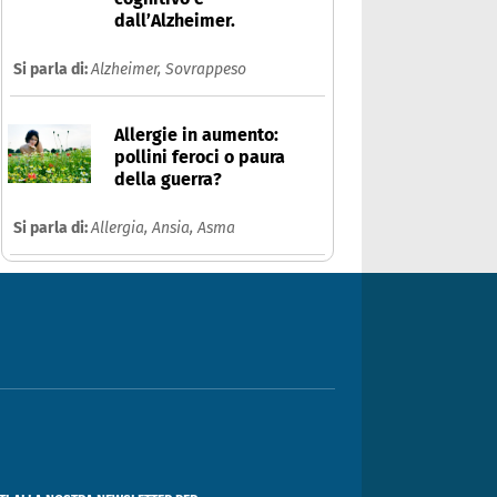
dall’Alzheimer.
Si parla di:
Alzheimer,
Sovrappeso
Allergie in aumento:
pollini feroci o paura
della guerra?
Si parla di:
Allergia,
Ansia,
Asma