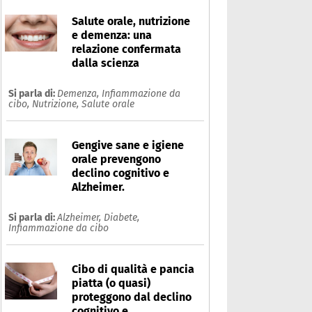
Salute orale, nutrizione
e demenza: una
relazione confermata
dalla scienza
Si parla di:
Demenza,
Infiammazione da
cibo,
Nutrizione,
Salute orale
Gengive sane e igiene
orale prevengono
declino cognitivo e
Alzheimer.
Si parla di:
Alzheimer,
Diabete,
Infiammazione da cibo
Cibo di qualità e pancia
piatta (o quasi)
proteggono dal declino
cognitivo e