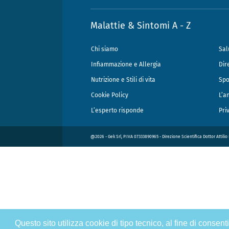
Malattie & Sintomi A - Z
Chi siamo
Sal
Infiammazione e Allergia
Dir
Nutrizione e Stili di vita
Spo
Cookie Policy
L’a
L’esperto risponde
Pri
@2026 - Gek Srl, P.IVA 07333890965 - Direzione Scientifica Dottor Attili
Questo sito utilizza cookie di tipo tecnico, al fine di consen