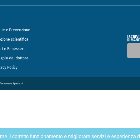
ute e Prevenzione
ISCRIV
ezione scientifica
RIMANE
rt e Benessere
ngolo del dottore
vacy Policy
o Francesco Speciani
tirne il corretto funzionamento e migliorare servizi e esperienza d