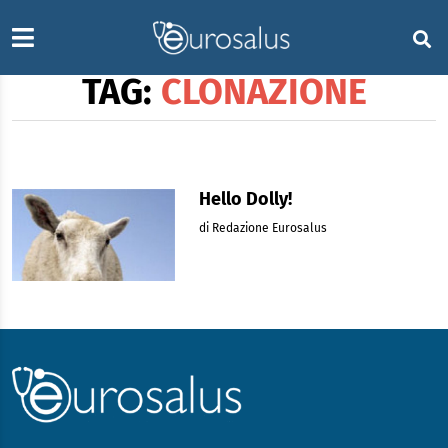
TAG:
CLONAZIONE
Hello Dolly!
di Redazione Eurosalus