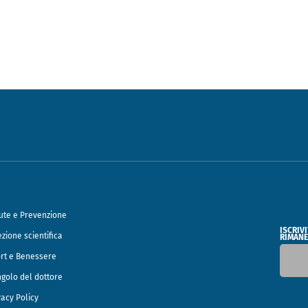
ute e Prevenzione
ISCRIV
ezione scientifica
RIMANE
rt e Benessere
ngolo del dottore
vacy Policy