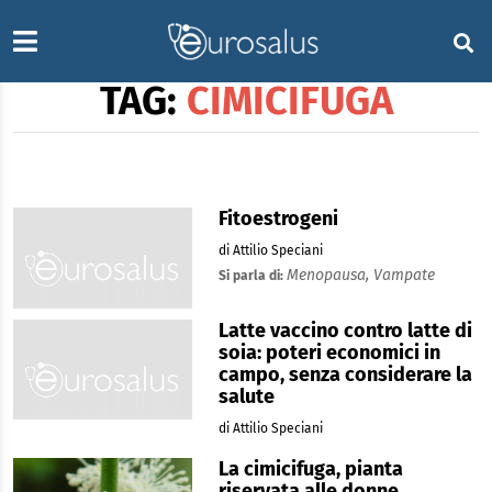
TAG:
CIMICIFUGA
Fitoestrogeni
di Attilio Speciani
Menopausa,
Vampate
Si parla di:
Latte vaccino contro latte di
soia: poteri economici in
campo, senza considerare la
salute
di Attilio Speciani
La cimicifuga, pianta
riservata alle donne