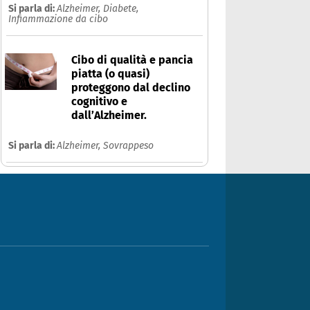
Si parla di:
Alzheimer,
Diabete,
Infiammazione da cibo
Cibo di qualità e pancia
piatta (o quasi)
proteggono dal declino
cognitivo e
dall’Alzheimer.
Si parla di:
Alzheimer,
Sovrappeso