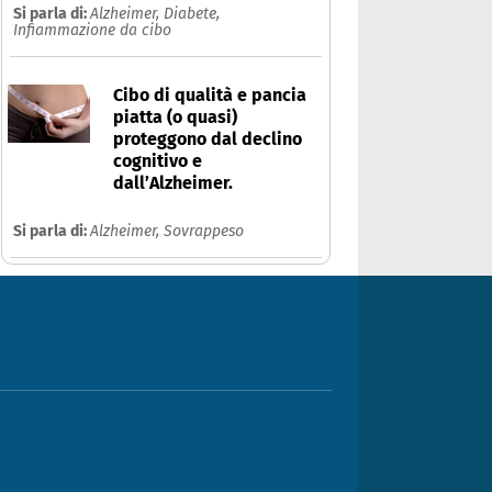
Si parla di:
Alzheimer,
Diabete,
Infiammazione da cibo
Cibo di qualità e pancia
piatta (o quasi)
proteggono dal declino
cognitivo e
dall’Alzheimer.
Si parla di:
Alzheimer,
Sovrappeso