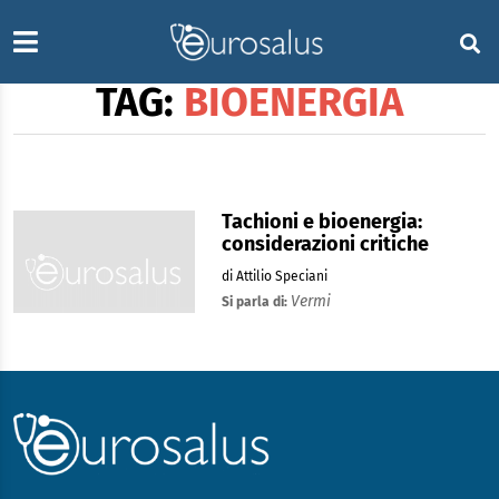
TAG:
BIOENERGIA
Tachioni e bioenergia:
considerazioni critiche
di Attilio Speciani
Vermi
Si parla di: