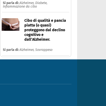
Si parla di:
Alzheimer,
Diabete,
Infiammazione da cibo
Cibo di qualità e pancia
piatta (o quasi)
proteggono dal declino
cognitivo e
dall’Alzheimer.
Si parla di:
Alzheimer,
Sovrappeso