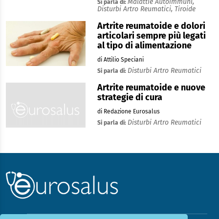
Malattie Autoimmuni,
Si parla di:
Disturbi Artro Reumatici,
Tiroide
Artrite reumatoide e dolori
articolari sempre più legati
al tipo di alimentazione
di Attilio Speciani
Disturbi Artro Reumatici
Si parla di:
Artrite reumatoide e nuove
strategie di cura
di Redazione Eurosalus
Disturbi Artro Reumatici
Si parla di: