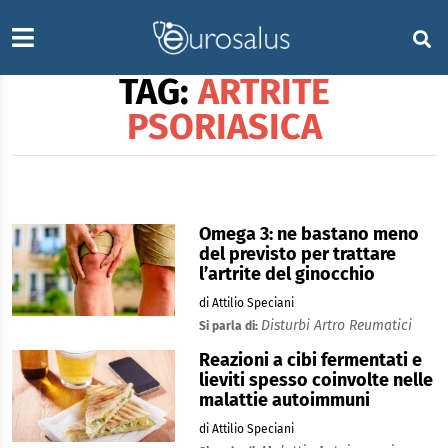
TAG:
ARTRITE
PSORIASICA
Omega 3: ne bastano meno
del previsto per trattare
l’artrite del ginocchio
di Attilio Speciani
Disturbi Artro Reumatici
Si parla di:
Reazioni a cibi fermentati e
lieviti spesso coinvolte nelle
malattie autoimmuni
di Attilio Speciani