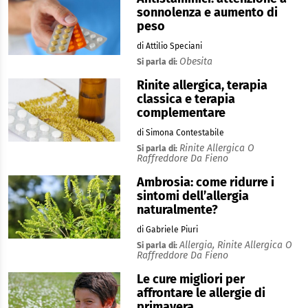
sonnolenza e aumento di
peso
di Attilio Speciani
Obesita
Si parla di:
Rinite allergica, terapia
classica e terapia
complementare
di Simona Contestabile
Rinite Allergica O
Si parla di:
Raffreddore Da Fieno
Ambrosia: come ridurre i
sintomi dell’allergia
naturalmente?
di Gabriele Piuri
Allergia,
Rinite Allergica O
Si parla di:
Raffreddore Da Fieno
Le cure migliori per
affrontare le allergie di
primavera