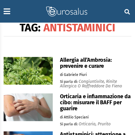
TAG:
ANTISTAMINICI
Allergia all’Ambrosia:
prevenire e curare
di Gabriele Piuri
Congiuntivite,
Rinite
Si parla di:
Allergica O Raffreddore Da Fieno
Orticaria e infiammazione da
cibo: misurare il BAFF per
guarire
di Attilio Speciani
Orticaria,
Prurito
Si parla di:
Antistaminici: attenzione a