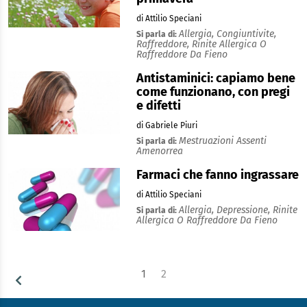
di Attilio Speciani
Allergia,
Congiuntivite,
Si parla di:
Raffreddore,
Rinite Allergica O
Raffreddore Da Fieno
Antistaminici: capiamo bene
come funzionano, con pregi
e difetti
di Gabriele Piuri
Mestruazioni Assenti
Si parla di:
Amenorrea
Farmaci che fanno ingrassare
di Attilio Speciani
Allergia,
Depressione,
Rinite
Si parla di:
Allergica O Raffreddore Da Fieno
1
2