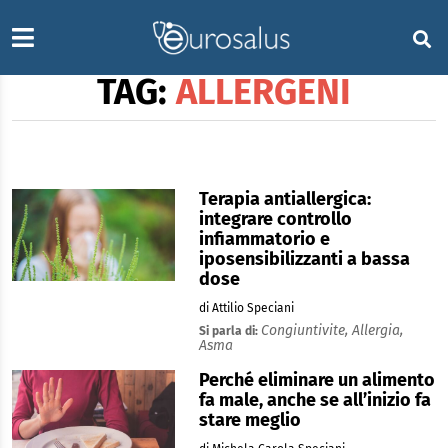
TAG:
ALLERGENI
Terapia antiallergica:
integrare controllo
infiammatorio e
iposensibilizzanti a bassa
dose
di Attilio Speciani
Congiuntivite,
Allergia,
Si parla di:
Asma
Perché eliminare un alimento
fa male, anche se all’inizio fa
stare meglio