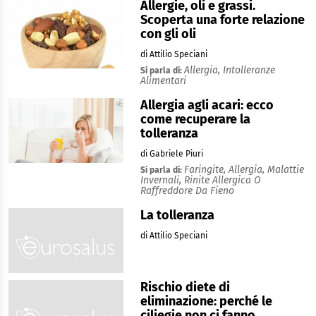
Allergie, oli e grassi.
Scoperta una forte relazione
con gli oli
di Attilio Speciani
Allergia,
Intolleranze
Si parla di:
Alimentari
Allergia agli acari: ecco
come recuperare la
tolleranza
di Gabriele Piuri
Faringite,
Allergia,
Malattie
Si parla di:
Invernali,
Rinite Allergica O
Raffreddore Da Fieno
La tolleranza
di Attilio Speciani
Rischio diete di
eliminazione: perché le
ciliegie non ci fanno