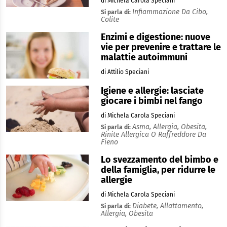
di Michela Carola Speciani
Infiammazione Da Cibo,
Si parla di:
Colite
Enzimi e digestione: nuove
vie per prevenire e trattare le
malattie autoimmuni
di Attilio Speciani
Igiene e allergie: lasciate
giocare i bimbi nel fango
di Michela Carola Speciani
Asma,
Allergia,
Obesita,
Si parla di:
Rinite Allergica O Raffreddore Da
Fieno
Lo svezzamento del bimbo e
della famiglia, per ridurre le
allergie
di Michela Carola Speciani
Diabete,
Allattamento,
Si parla di:
Allergia,
Obesita