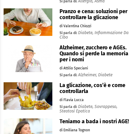
Allergia,
Asma
Si parla di:
Pranzo e cena: soluzioni per
controllare la glicazione
di Valentina Chiozzi
Diabete,
Infiammazione Da
Si parla di:
Cibo
Alzheimer, zucchero e AGEs.
Quando si perde la memoria
per i nomi
di Attilio Speciani
Alzheimer,
Diabete
Si parla di:
La glicazione, cos’è e come
controllarla
di Flavia Lucca
Diabete,
Sovrappeso,
Si parla di:
Steatosi Epatica
Teniamo a bada i nostri AGE!
di Emiliana Tognon