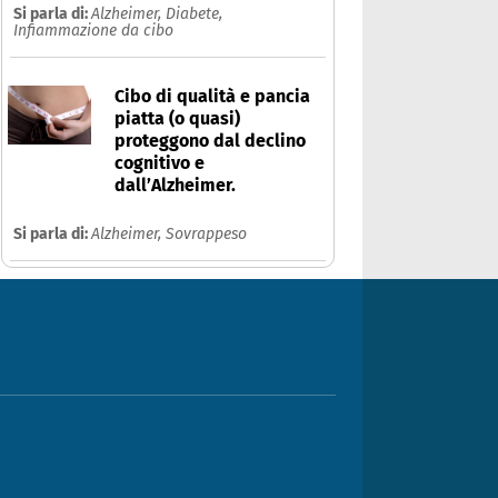
Si parla di:
Alzheimer,
Diabete,
Infiammazione da cibo
Cibo di qualità e pancia
piatta (o quasi)
proteggono dal declino
cognitivo e
dall’Alzheimer.
Si parla di:
Alzheimer,
Sovrappeso