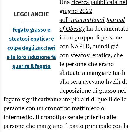
Una
ricerca pubblicata nel
giugno 2022
LEGGI ANCHE
sull’
International Journal
of Obesity
ha documentato
Fegato grasso e
in un gruppo di persone
steatosi epatica: è
con NAFLD, quindi già
colpa degli zuccheri
con steatosi epatica, che
e la loro riduzione fa
le persone che erano
guarire il fegato
abituate a mangiare tardi
alla sera avevano livelli di
deposizione di grasso nel
fegato significativamente più alti di quelli delle
persone con un cronotipo mattiniero o
intermedio. Il cronotipo serale (riferito alle
persone che mangiano il pasto principale con la