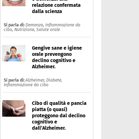
relazione confermata
dalla scienza
Si parla di:
Demenza,
Infiammazione da
cibo,
Nutrizione,
Salute orale
Gengive sane e igiene
orale prevengono
declino cognitivo e
Alzheimer.
Si parla di:
Alzheimer,
Diabete,
Infiammazione da cibo
Cibo di qualità e pancia
piatta (o quasi)
proteggono dal declino
cognitivo e
dall’Alzheimer.