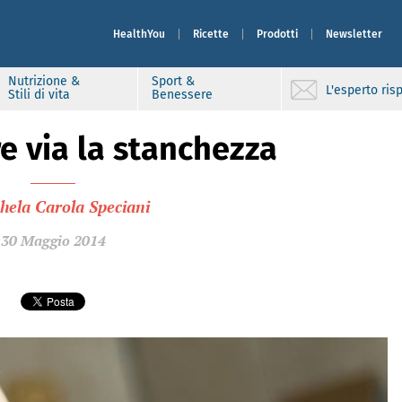
HealthYou
Ricette
Prodotti
Newsletter
Nutrizione &
Sport &
L'esperto ri
Stili di vita
Benessere
 via la stanchezza
hela Carola Speciani
30 Maggio 2014