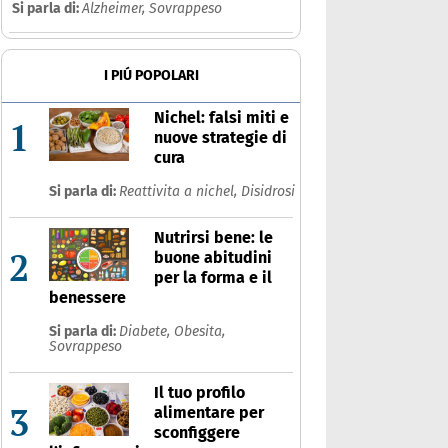
Si parla di:
Alzheimer,
Sovrappeso
I PIÚ POPOLARI
Nichel: falsi miti e
1
nuove strategie di
cura
Si parla di:
Reattivita a nichel,
Disidrosi
Nutrirsi bene: le
2
buone abitudini
per la forma e il
benessere
Si parla di:
Diabete,
Obesita,
Sovrappeso
Il tuo profilo
3
alimentare per
sconfiggere