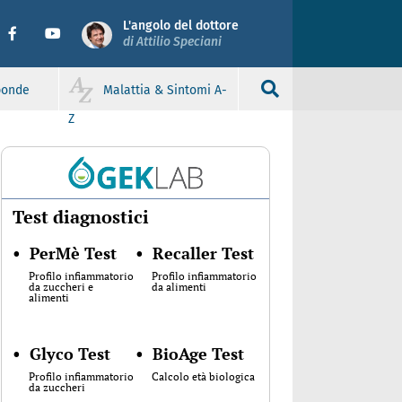
L'angolo del dottore
di Attilio Speciani
sponde
Malattia & Sintomi A-
Z
Test diagnostici
•
PerMè Test
•
Recaller Test
Profilo infiammatorio
Profilo infiammatorio
da zuccheri e
da alimenti
alimenti
•
Glyco Test
•
BioAge Test
Profilo infiammatorio
Calcolo età biologica
da zuccheri