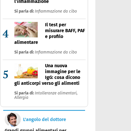
l’infiammazione
Si parla di:
Infiammazione da cibo
Il test per
4
misurare BAFF, PAF
e profilo
alimentare
Si parla di:
Infiammazione da cibo
Una nuova
5
immagine per le
IgG: cosa dicono
gli anticorpi verso gli alimenti
Si parla di:
Intolleranze alimentari,
Allergia
L'angolo del dottore
Grandi gruppi alimentari per