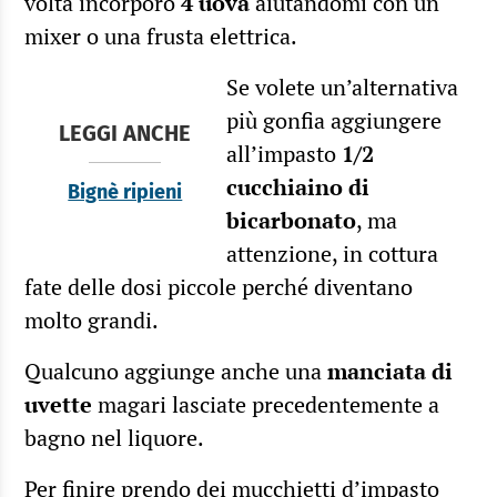
volta incorporo
4 uova
aiutandomi con un
mixer o una frusta elettrica.
Se volete un’alternativa
più gonfia aggiungere
LEGGI ANCHE
all’impasto
1/2
cucchiaino di
Bignè ripieni
bicarbonato
, ma
attenzione, in cottura
fate delle dosi piccole perché diventano
molto grandi.
Qualcuno aggiunge anche una
manciata di
uvette
magari lasciate precedentemente a
bagno nel liquore.
Per finire prendo dei mucchietti d’impasto