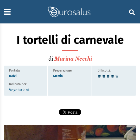
I tortelli di carnevale
di
Marina Necchi
Portata:
Preparazione:
Difficoltà:
Dolci
60 min
Indicata per:
Vegetariani