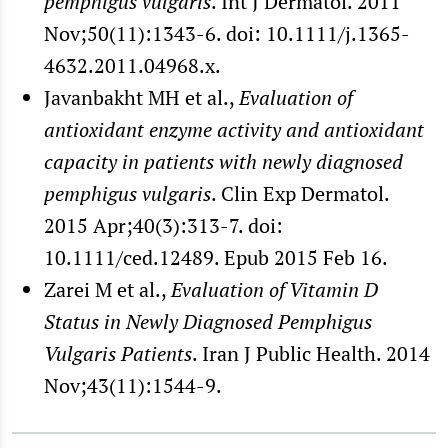
pemphigus vulgaris
. Int J Dermatol. 2011
Nov;50(11):1343-6. doi: 10.1111/j.1365-
4632.2011.04968.x.
Javanbakht MH et al.,
Evaluation of
antioxidant enzyme activity and antioxidant
capacity in patients with newly diagnosed
pemphigus vulgaris
. Clin Exp Dermatol.
2015 Apr;40(3):313-7. doi:
10.1111/ced.12489. Epub 2015 Feb 16.
Zarei M et al.,
Evaluation of Vitamin D
Status in Newly Diagnosed Pemphigus
Vulgaris Patients
. Iran J Public Health. 2014
Nov;43(11):1544-9.