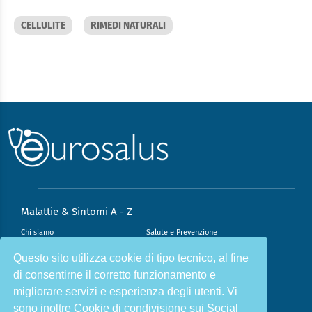
CELLULITE
RIMEDI NATURALI
Malattie & Sintomi A - Z
Chi siamo
Salute e Prevenzione
Infiammazione e Allergia
Direzione scientifica
Questo sito utilizza cookie di tipo tecnico, al fine
di consentirne il corretto funzionamento e
Nutrizione e Stili di vita
Sport e Benessere
migliorare servizi e esperienza degli utenti. Vi
Cookie Policy
L’angolo del dottore
sono inoltre Cookie di condivisione sui Social