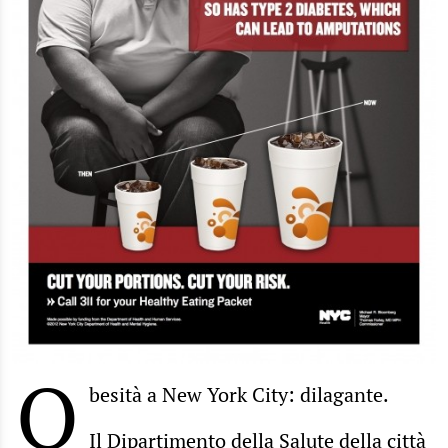
O
besità a New York City: dilagante.
Il
Dipartimento della Salute
della città