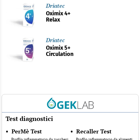
Driatec
Oximix 4+
Relax
Driatec
Oximix 5+
Circulation
Test diagnostici
•
PerMè Test
•
Recaller Test
Profilo infiammatorio da zuccheri
Profilo infiammatorio da alimenti