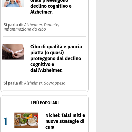
orale prevengono
declino cognitivo e
Alzheimer.
Si parla di:
Alzheimer,
Diabete,
Infiammazione da cibo
Cibo di qualità e pancia
piatta (o quasi)
proteggono dal declino
cognitivo e
dall’Alzheimer.
Si parla di:
Alzheimer,
Sovrappeso
I PIÚ POPOLARI
Nichel: falsi miti e
1
nuove strategie di
cura