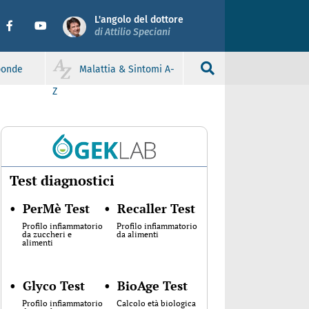
L'angolo del dottore
di Attilio Speciani
sponde
Malattia & Sintomi A-
Z
Test diagnostici
•
PerMè Test
•
Recaller Test
Profilo infiammatorio
Profilo infiammatorio
da zuccheri e
da alimenti
alimenti
•
Glyco Test
•
BioAge Test
Profilo infiammatorio
Calcolo età biologica