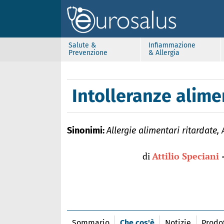
Salute &
Infiammazione
Prevenzione
& Allergia
Intolleranze alime
Sinonimi:
Allergie alimentari ritardate, 
di
Attilio Speciani
Sommario
Che cos'è
Notizie
Prodot