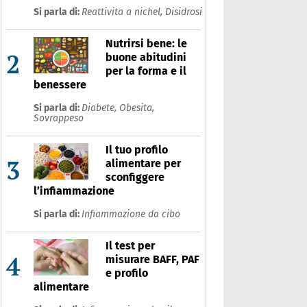
Si parla di:
Reattivita a nichel,
Disidrosi
Nutrirsi bene: le
2
buone abitudini
per la forma e il
benessere
Si parla di:
Diabete,
Obesita,
Sovrappeso
Il tuo profilo
3
alimentare per
sconfiggere
l’infiammazione
Si parla di:
Infiammazione da cibo
Il test per
4
misurare BAFF, PAF
e profilo
alimentare