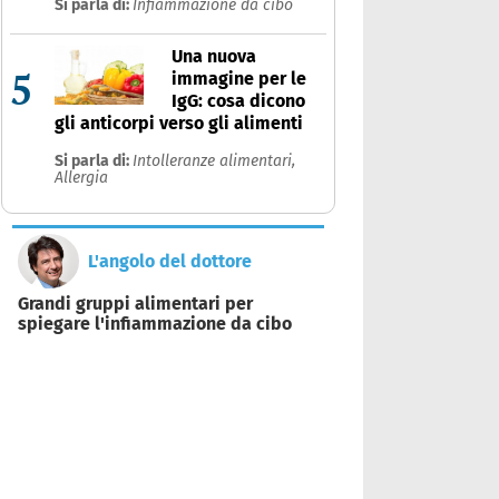
Si parla di:
Infiammazione da cibo
Una nuova
5
immagine per le
IgG: cosa dicono
gli anticorpi verso gli alimenti
Si parla di:
Intolleranze alimentari,
Allergia
L'angolo del dottore
Grandi gruppi alimentari per
spiegare l'infiammazione da cibo