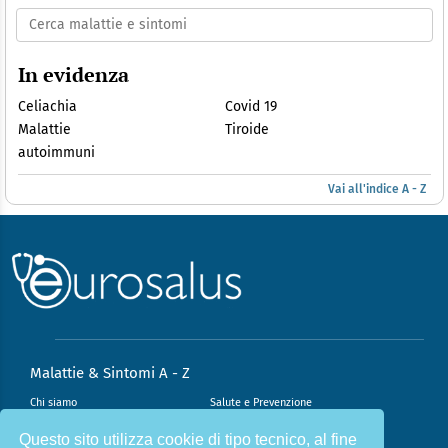
In evidenza
Celiachia
Covid 19
Malattie
Tiroide
autoimmuni
Vai all'indice A - Z
Malattie & Sintomi A - Z
Chi siamo
Salute e Prevenzione
Infiammazione e Allergia
Direzione scientifica
Questo sito utilizza cookie di tipo tecnico, al fine