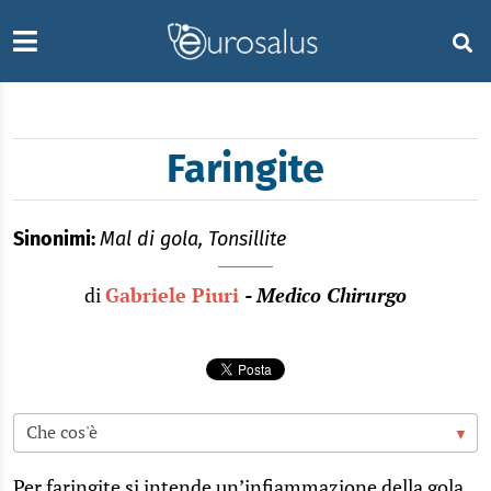
Faringite
Sinonimi:
Mal di gola, Tonsillite
di
Gabriele Piuri
- Medico Chirurgo
Per faringite si intende un’infiammazione della gola,