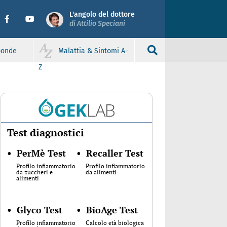
L'angolo del dottore
di Attilio Speciani
sponde
Malattia & Sintomi A-
Z
Test diagnostici
•
PerMè Test
•
Recaller Test
Profilo infiammatorio
Profilo infiammatorio
da zuccheri e
da alimenti
alimenti
•
Glyco Test
•
BioAge Test
Profilo infiammatorio
Calcolo età biologica