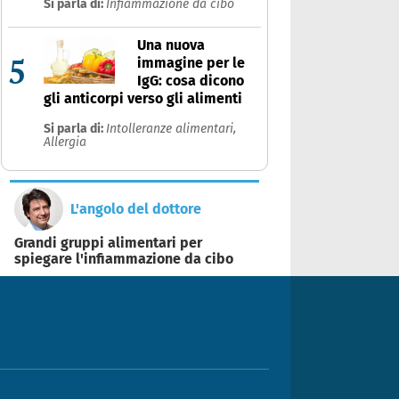
Si parla di:
Infiammazione da cibo
Una nuova
5
immagine per le
IgG: cosa dicono
gli anticorpi verso gli alimenti
Si parla di:
Intolleranze alimentari,
Allergia
L'angolo del dottore
Grandi gruppi alimentari per
spiegare l'infiammazione da cibo