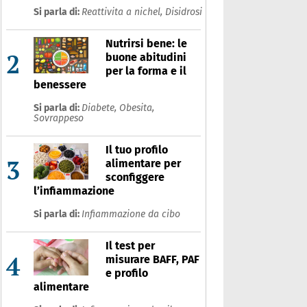
Si parla di:
Reattivita a nichel,
Disidrosi
Nutrirsi bene: le
2
buone abitudini
per la forma e il
benessere
Si parla di:
Diabete,
Obesita,
Sovrappeso
Il tuo profilo
3
alimentare per
sconfiggere
l’infiammazione
Si parla di:
Infiammazione da cibo
Il test per
4
misurare BAFF, PAF
e profilo
alimentare