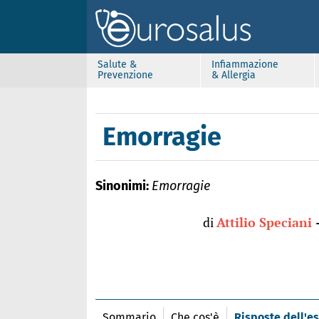
Salute &
Infiammazione
Prevenzione
& Allergia
Emorragie
Sinonimi:
Emorragie
di
Attilio Speciani
Sommario
Che cos'è
Risposte dell'e