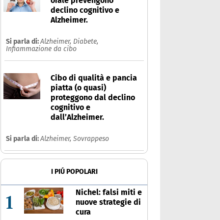
orale prevengono
declino cognitivo e
Alzheimer.
Si parla di:
Alzheimer,
Diabete,
Infiammazione da cibo
Cibo di qualità e pancia
piatta (o quasi)
proteggono dal declino
cognitivo e
dall’Alzheimer.
Si parla di:
Alzheimer,
Sovrappeso
I PIÚ POPOLARI
Nichel: falsi miti e
1
nuove strategie di
cura