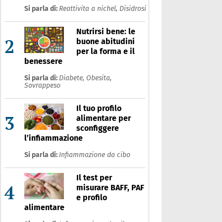
Si parla di:
Reattivita a nichel,
Disidrosi
Nutrirsi bene: le
2
buone abitudini
per la forma e il
benessere
Si parla di:
Diabete,
Obesita,
Sovrappeso
Il tuo profilo
3
alimentare per
sconfiggere
l’infiammazione
Si parla di:
Infiammazione da cibo
Il test per
4
misurare BAFF, PAF
e profilo
alimentare