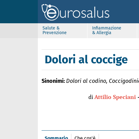
Salute &
Infiammazione
Prevenzione
& Allergia
Dolori al coccige
Sinonimi:
Dolori al codino, Coccigodin
di
Attilio Speciani
Sommario
Che cos'è