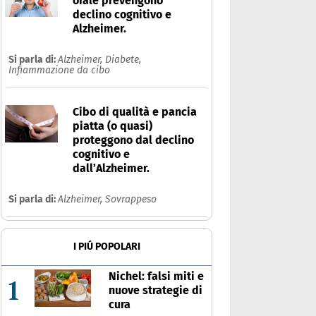
orale prevengono
declino cognitivo e
Alzheimer.
Si parla di:
Alzheimer,
Diabete,
Infiammazione da cibo
Cibo di qualità e pancia
piatta (o quasi)
proteggono dal declino
cognitivo e
dall’Alzheimer.
Si parla di:
Alzheimer,
Sovrappeso
I PIÚ POPOLARI
Nichel: falsi miti e
1
nuove strategie di
cura