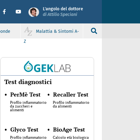
L'angolo del dottore
di Attilio Speciani
sponde
Malattia & Sintomi A-
Z
Test diagnostici
•
PerMè Test
•
Recaller Test
Profilo infiammatorio
Profilo infiammatorio
da zuccheri e
da alimenti
alimenti
•
Glyco Test
•
BioAge Test
Profilo infiammatorio
Calcolo età biologica