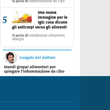
Si parla di:
Infiammazione da cibo
Una nuova
5
immagine per le
IgG: cosa dicono
gli anticorpi verso gli alimenti
Si parla di:
Intolleranze alimentari,
Allergia
L'angolo del dottore
Grandi gruppi alimentari per
spiegare l'infiammazione da cibo