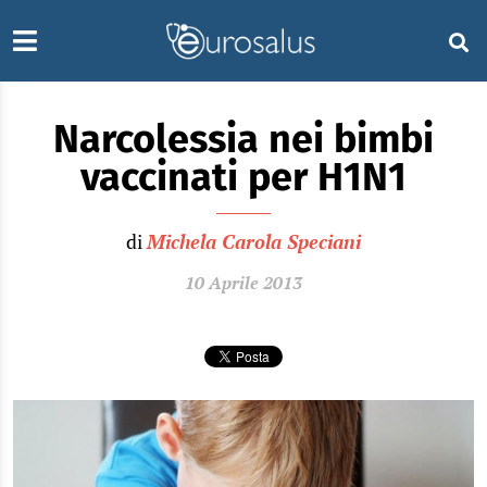
Narcolessia nei bimbi
vaccinati per H1N1
di
Michela Carola Speciani
10 Aprile 2013