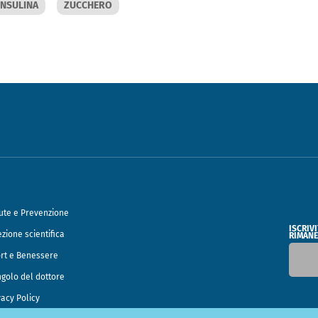
INSULINA
ZUCCHERO
ute e Prevenzione
ISCRIV
ezione scientifica
RIMANE
rt e Benessere
ngolo del dottore
vacy Policy