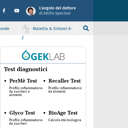
L'angolo del dottore
di Attilio Speciani
sponde
Malattia & Sintomi A-
Z
Test diagnostici
•
PerMè Test
•
Recaller Test
Profilo infiammatorio
Profilo infiammatorio
da zuccheri e
da alimenti
alimenti
•
Glyco Test
•
BioAge Test
Profilo infiammatorio
Calcolo età biologica
da zuccheri