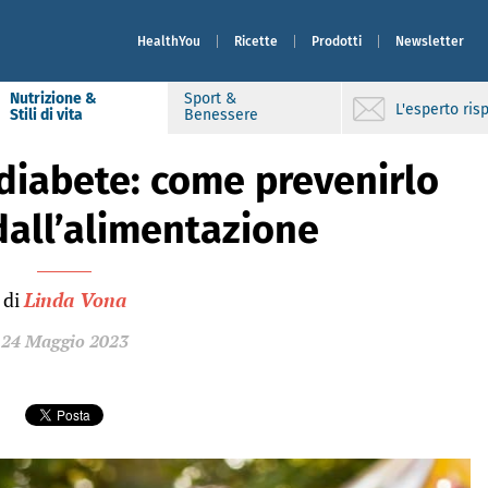
HealthYou
Ricette
Prodotti
Newsletter
Nutrizione &
Sport &
L'esperto ri
Stili di vita
Benessere
 diabete: come prevenirlo
all’alimentazione
di
Linda Vona
24 Maggio 2023