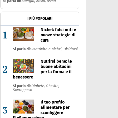
Si parla di:
Allergia,
Ansia,
Asma
I PIÚ POPOLARI
Nichel: falsi miti e
1
nuove strategie di
cura
Si parla di:
Reattivita a nichel,
Disidrosi
Nutrirsi bene: le
2
buone abitudini
per la forma e il
benessere
Si parla di:
Diabete,
Obesita,
Sovrappeso
Il tuo profilo
3
alimentare per
sconfiggere
l’infiammazione