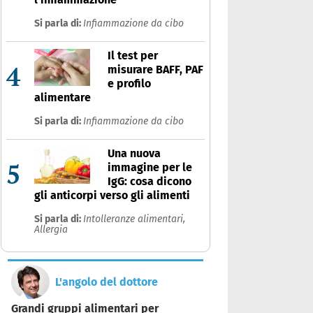
Si parla di:
Infiammazione da cibo
Il test per
4
misurare BAFF, PAF
e profilo
alimentare
Si parla di:
Infiammazione da cibo
Una nuova
5
immagine per le
IgG: cosa dicono
gli anticorpi verso gli alimenti
Si parla di:
Intolleranze alimentari,
Allergia
L'angolo del dottore
Grandi gruppi alimentari per