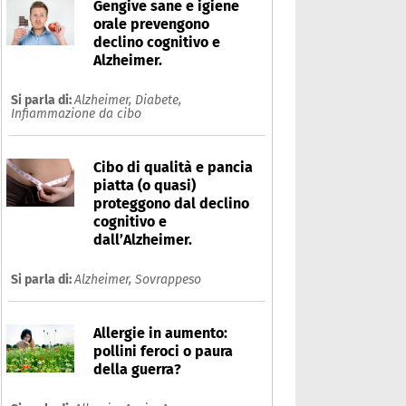
Gengive sane e igiene
orale prevengono
declino cognitivo e
Alzheimer.
Si parla di:
Alzheimer,
Diabete,
Infiammazione da cibo
Cibo di qualità e pancia
piatta (o quasi)
proteggono dal declino
cognitivo e
dall’Alzheimer.
Si parla di:
Alzheimer,
Sovrappeso
Allergie in aumento:
pollini feroci o paura
della guerra?