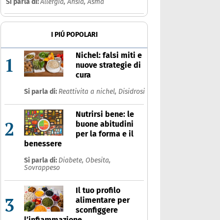
Si parla di:
Allergia,
Ansia,
Asma
I PIÚ POPOLARI
Nichel: falsi miti e
1
nuove strategie di
cura
Si parla di:
Reattivita a nichel,
Disidrosi
Nutrirsi bene: le
2
buone abitudini
per la forma e il
benessere
Si parla di:
Diabete,
Obesita,
Sovrappeso
Il tuo profilo
3
alimentare per
sconfiggere
l’infiammazione