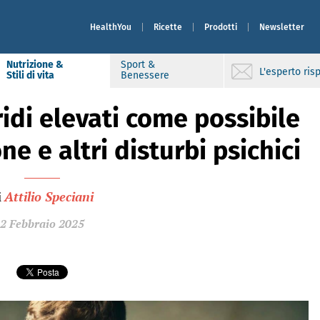
HealthYou
Ricette
Prodotti
Newsletter
Nutrizione &
Sport &
L'esperto ri
Stili di vita
Benessere
ridi elevati come possibile
e e altri disturbi psichici
i
Attilio Speciani
2 Febbraio 2025