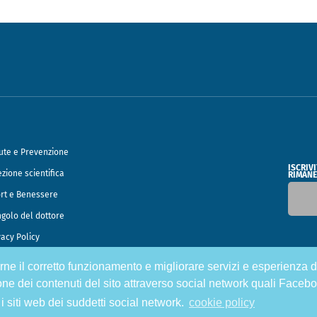
ute e Prevenzione
ISCRIV
ezione scientifica
RIMANE
rt e Benessere
ngolo del dottore
vacy Policy
tirne il corretto funzionamento e migliorare servizi e esperienza d
o Francesco Speciani
one dei contenuti del sito attraverso social network quali Facebo
 i siti web dei suddetti social network.
cookie policy