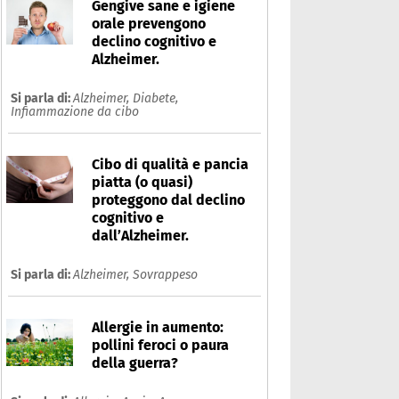
Gengive sane e igiene
orale prevengono
declino cognitivo e
Alzheimer.
Si parla di:
Alzheimer,
Diabete,
Infiammazione da cibo
Cibo di qualità e pancia
piatta (o quasi)
proteggono dal declino
iabete
cognitivo e
dall’Alzheimer.
Che cos'è
Prodotti
Si parla di:
Alzheimer,
Sovrappeso
Ultime notizie
Risposte dell'espert
Allergie in aumento:
pollini feroci o paura
della guerra?