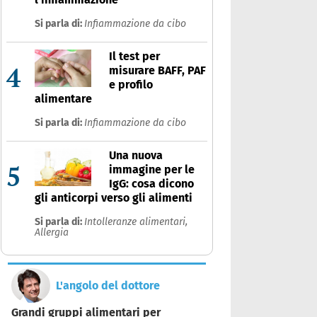
Si parla di:
Infiammazione da cibo
Il test per
4
misurare BAFF, PAF
e profilo
alimentare
Si parla di:
Infiammazione da cibo
Una nuova
5
immagine per le
IgG: cosa dicono
gli anticorpi verso gli alimenti
Si parla di:
Intolleranze alimentari,
Allergia
L'angolo del dottore
Grandi gruppi alimentari per