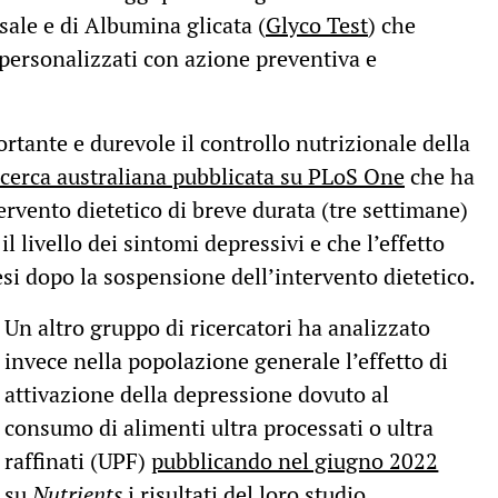
ssale e di Albumina glicata (
Glyco Test
) che
personalizzati con azione preventiva e
rtante e durevole il controllo nutrizionale della
icerca australiana pubblicata su PLoS One
che ha
vento dietetico di breve durata (tre settimane)
l livello dei sintomi depressivi e che l’effetto
esi dopo la sospensione dell’intervento dietetico.
Un altro gruppo di ricercatori ha analizzato
invece nella popolazione generale l’effetto di
attivazione della depressione dovuto al
consumo di alimenti ultra processati o ultra
raffinati (UPF)
pubblicando nel giugno 2022
su
Nutrients
i risultati del loro studio
.