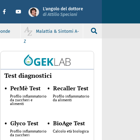
L'angolo del dottore
di Attilio Speciani
sponde
Malattia & Sintomi A-
Z
Test diagnostici
•
PerMè Test
•
Recaller Test
Profilo infiammatorio
Profilo infiammatorio
da zuccheri e
da alimenti
alimenti
•
Glyco Test
•
BioAge Test
Profilo infiammatorio
Calcolo età biologica
da zuccheri