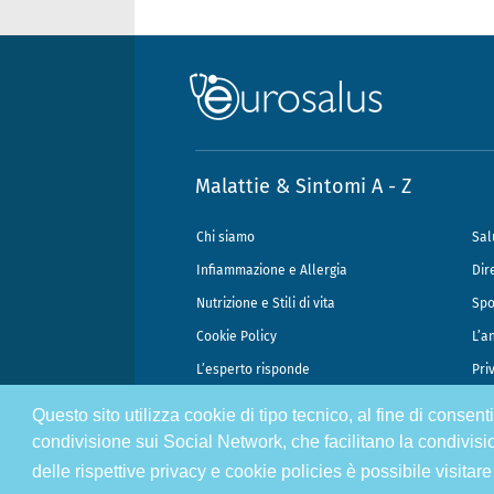
Malattie & Sintomi A - Z
Chi siamo
Sal
Infiammazione e Allergia
Dir
Nutrizione e Stili di vita
Spo
Cookie Policy
L’a
L’esperto risponde
Pri
Questo sito utilizza cookie di tipo tecnico, al fine di consen
@2026 - Gek Srl, P.IVA 07333890965 - Direzione Scientifica Dottor Attili
condivisione sui Social Network, che facilitano la condivisi
delle rispettive privacy e cookie policies è possibile visitare