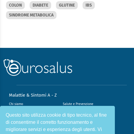
COLON
DIABETE
GLUTINE
IBS
SINDROME METABOLICA
Malattie & Sintomi A - Z
Chi siamo
Salute e Prevenzione
Infiammazione e Allergia
Direzione scientifica
Questo sito utilizza cookie di tipo tecnico, al fine
di consentirne il corretto funzionamento e
Nutrizione e Stili di vita
Sport e Benessere
migliorare servizi e esperienza degli utenti. Vi
Cookie Policy
L’angolo del dottore