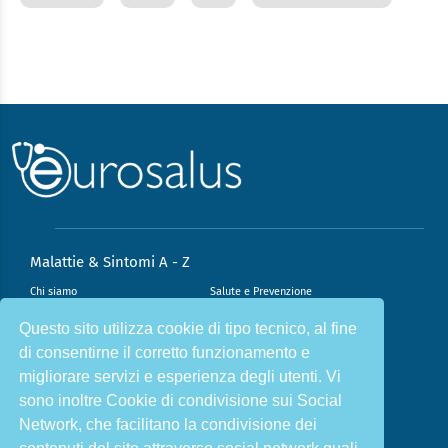
Malattie & Sintomi A - Z
Chi siamo
Salute e Prevenzione
Infiammazione e Allergia
Direzione scientifica
Questo sito utilizza cookie di tipo tecnico, al fine
di consentirne il corretto funzionamento e
Nutrizione e Stili di vita
Sport e Benessere
migliorare servizi e esperienza degli utenti. Vi
Cookie Policy
L’angolo del dottore
sono inoltre Cookie di condivisione sui Social
L’esperto risponde
Privacy Policy
Network, che facilitano la condivisione dei