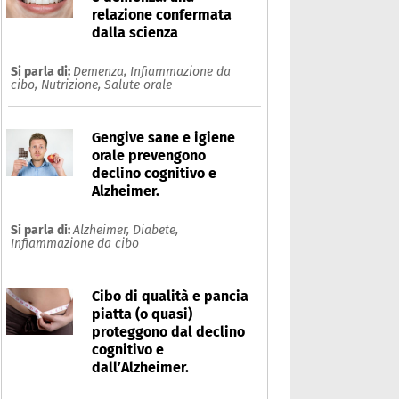
relazione confermata
dalla scienza
Si parla di:
Demenza,
Infiammazione da
cibo,
Nutrizione,
Salute orale
Gengive sane e igiene
orale prevengono
declino cognitivo e
Alzheimer.
Si parla di:
Alzheimer,
Diabete,
Infiammazione da cibo
Cibo di qualità e pancia
piatta (o quasi)
proteggono dal declino
cognitivo e
dall’Alzheimer.