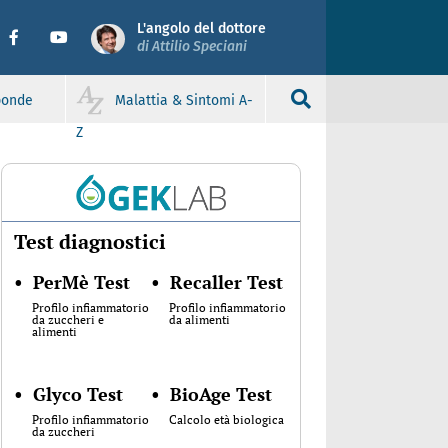
L'angolo del dottore
di Attilio Speciani
sponde
Malattia & Sintomi A-
Z
Test diagnostici
•
PerMè Test
•
Recaller Test
Profilo infiammatorio
Profilo infiammatorio
da zuccheri e
da alimenti
alimenti
•
Glyco Test
•
BioAge Test
Profilo infiammatorio
Calcolo età biologica
da zuccheri