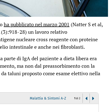
co
ha pubblicato nel marzo 2001
(Natter S et al,
3):918-28) un lavoro relativo
antigene nucleare cross reagente con proteine
io intestinale e anche nei fibroblasti.
a parte di IgA del paziente a dieta libera era
rumento, ma non dal preassorbimento con la
 da taluni proposto come esame elettivo nella
Malattia & Sintomi A-Z
1
di
2