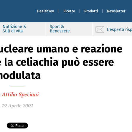
HealthYou
Ricette
Prodotti
Newsletter
Nutrizione &
Sport &
L'esperto ri
Stili di vita
Benessere
ucleare umano e reazione
e la celiachia può essere
odulata
i
Attilio Speciani
19 Aprile 2001