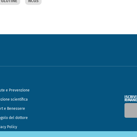
GLUTINE
NCGS
ute e Prevenzione
ISCRIV
ezione scientifica
RIMANE
rt e Benessere
ngolo del dottore
vacy Policy