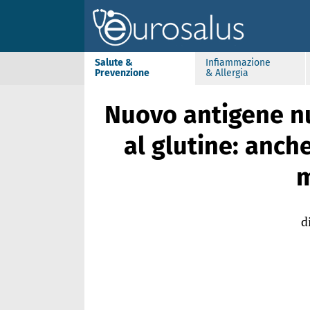
Salute &
Infiammazione
Prevenzione
& Allergia
Nuovo antigene n
al glutine: anch
m
d