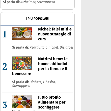
eattività a Frumento e Glutine
Si parla di:
Alzheimer,
Sovrappeso
Che cos'è
Prodotti
I PIÚ POPOLARI
Ultime notizie
Risposte dell'espert
Nichel: falsi miti e
1
nuove strategie di
cura
Si parla di:
Reattivita a nichel,
Disidrosi
Nutrirsi bene: le
2
buone abitudini
per la forma e il
benessere
Si parla di:
Diabete,
Obesita,
Sovrappeso
Il tuo profilo
3
alimentare per
sconfiggere