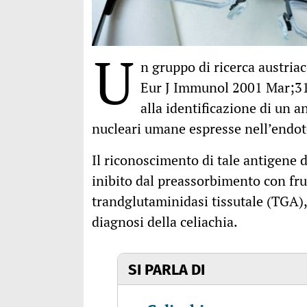
U
n gruppo di ricerca austria
Eur J Immunol 2001 Mar;31(
alla identificazione di un 
nucleari umane espresse nell’endotel
Il riconoscimento di tale antigene d
inibito dal preassorbimento con f
trandglutaminidasi tissutale (TGA),
diagnosi della celiachia.
SI PARLA DI