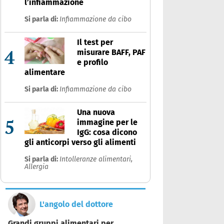
l’infiammazione
Si parla di:
Infiammazione da cibo
Il test per
4
misurare BAFF, PAF
e profilo
alimentare
Si parla di:
Infiammazione da cibo
Una nuova
5
immagine per le
IgG: cosa dicono
gli anticorpi verso gli alimenti
Si parla di:
Intolleranze alimentari,
Allergia
L'angolo del dottore
Grandi gruppi alimentari per