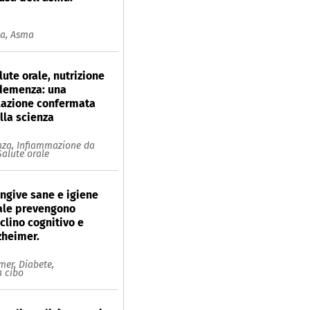
ia,
Asma
lute orale, nutrizione
demenza: una
lazione confermata
lla scienza
za,
Infiammazione da
Salute orale
ngive sane e igiene
ale prevengono
clino cognitivo e
zheimer.
imer,
Diabete,
 cibo