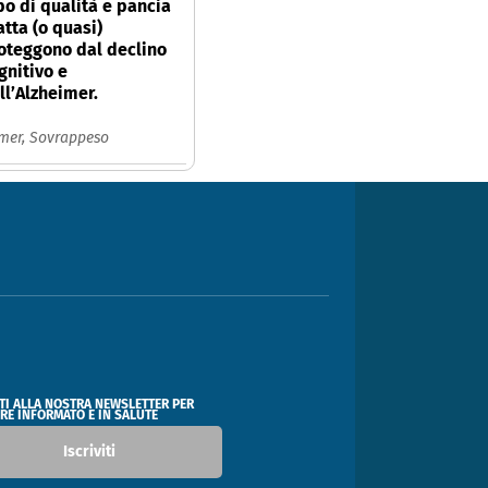
bo di qualità e pancia
atta (o quasi)
oteggono dal declino
gnitivo e
ll’Alzheimer.
imer,
Sovrappeso
ITI ALLA NOSTRA NEWSLETTER PER
RE INFORMATO E IN SALUTE
Iscriviti