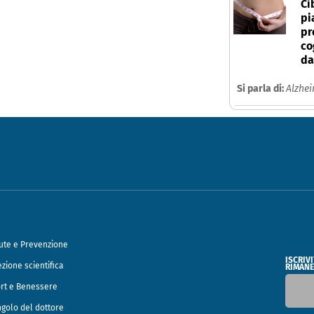
Ci
pi
pr
co
da
Si parla di:
Alzhe
ute e Prevenzione
ISCRIV
ezione scientifica
RIMANE
rt e Benessere
ngolo del dottore