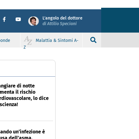
L'angolo del dottore
di Attilio Speciani
sponde
Malattia & Sintomi A-
Z
ngiare di notte
menta il rischio
rdiovascolare, lo dice
 scienza!
ando un’infezione è
usa dell’asma.