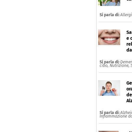
Si parla di:
Allerg
Sa
e 
re
da
Si parla di:
Demen
cibo,
Nutrizione,
Ge
or
de
Al
Si parla di:
Alzhe
Infiammazione da